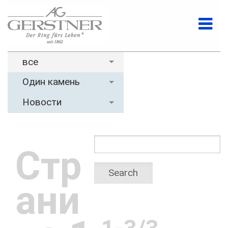
все
Один камень
Новости
Стр
Search
ани