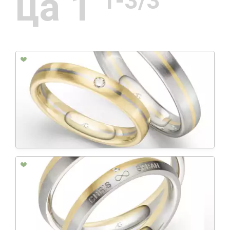
ца 1
1-3/3