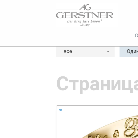
О
все
Один
Страниц