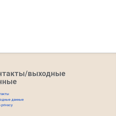
нтакты/выходные
нные
такты
одные данные
 privacy