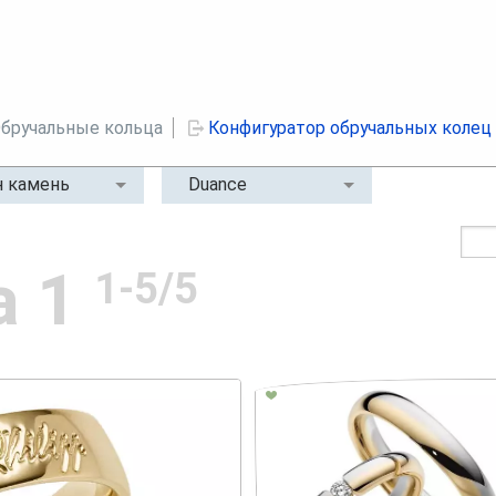
бручальные кольца
Конфигуратор обручальных колец
 камень
Duance
а 1
1-5/5