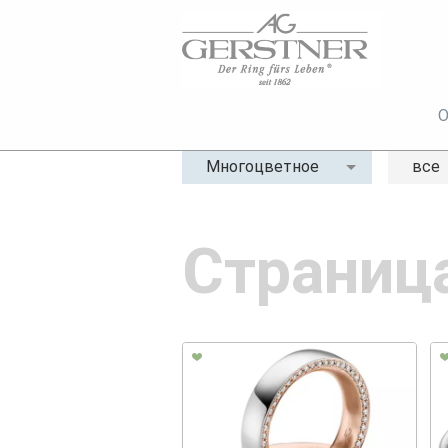
О
Многоцветное
все
Страниц