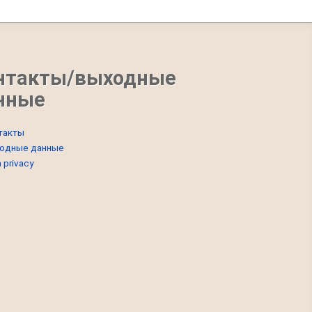
нтакты/выходные
нные
такты
одные данные
 privacy