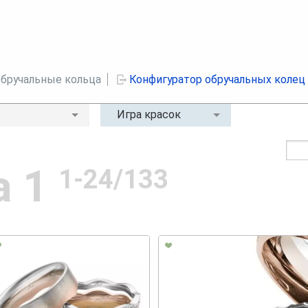
бручальные кольца
Конфигуратор обручальных колец
Игра красок
а 1
1-24/133