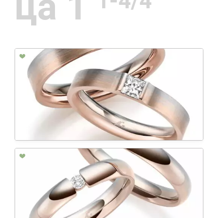
ца 1
1-4/4