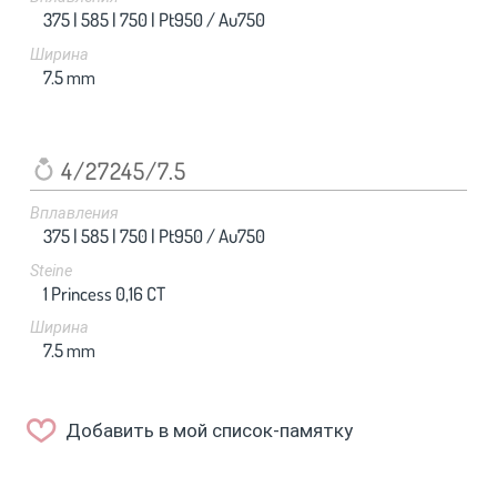
375 |
585 |
750 |
Pt950 / Au750
Ширина
7.5
mm
4/27245/7.5
Вплавления
375 |
585 |
750 |
Pt950 / Au750
Steine
1 Princess 0,16 CT
Ширина
7.5
mm
Добавить в мой список-памятку