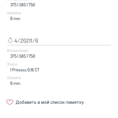
375 |
585 |
750
Ширина
6
mm
4/20211/6
Вплавления
375 |
585 |
750
Steine
1 Princess 0,16 CT
Ширина
6
mm
Добавить в мой список-памятку