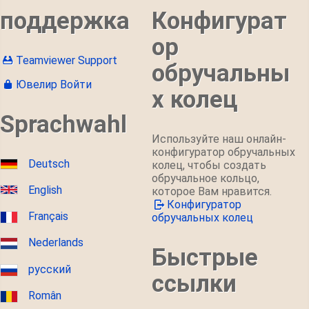
поддержка
Конфигурат
ор
Teamviewer Support
обручальны
Ювелир Войти
х колец
Sprachwahl
Используйте наш онлайн-
конфигуратор обручальных
Deutsch
колец, чтобы создать
обручальное кольцо,
English
которое Вам нравится.
Конфигуратор
Français
обручальных колец
Nederlands
Быстрые
русский
ссылки
Român