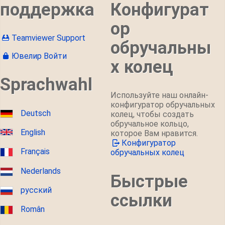
поддержка
Конфигурат
ор
Teamviewer Support
обручальны
Ювелир Войти
х колец
Sprachwahl
Используйте наш онлайн-
конфигуратор обручальных
Deutsch
колец, чтобы создать
обручальное кольцо,
English
которое Вам нравится.
Конфигуратор
Français
обручальных колец
Nederlands
Быстрые
русский
ссылки
Român