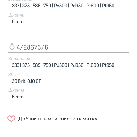
333 |
375 |
585 |
750 |
Pd500 |
Pd950 |
Pt600 |
Pt950
Ширина
6
mm
4/28673/6
Вплавления
333 |
375 |
585 |
750 |
Pd500 |
Pd950 |
Pt600 |
Pt950
Steine
20 Brlt. 0,10 CT
Ширина
6
mm
Добавить в мой список-памятку