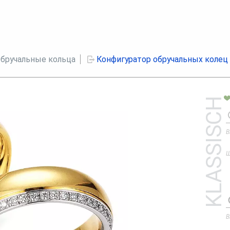
бручальные кольца
Конфигуратор обручальных колец
KLASSISCH
В
Ш
В