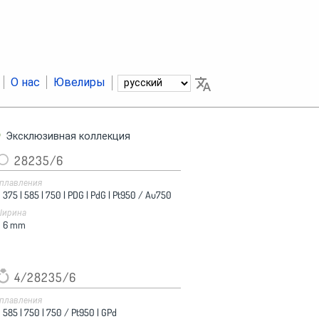
О нас
Ювелиры
Эксклюзивная коллекция
28235/6
плавления
375 |
585 |
750 |
PDG |
PdG |
Pt950 / Au750
ирина
6
mm
4/28235/6
плавления
585 |
750 |
750 / Pt950 |
GPd