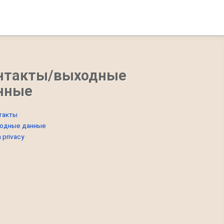
нтакты/выходные
нные
такты
одные данные
 privacy