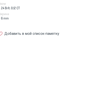
teine
24 Brlt. 0,12 CT
ирина
6
mm
Добавить в мой список-памятку