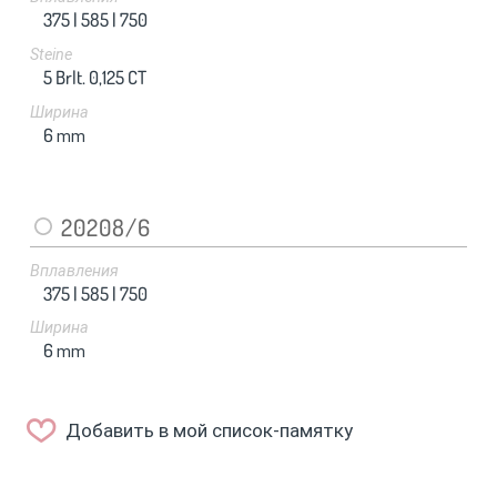
375 |
585 |
750
Steine
5 Brlt. 0,125 CT
Ширина
6
mm
20208/6
Вплавления
375 |
585 |
750
Ширина
6
mm
Добавить в мой список-памятку