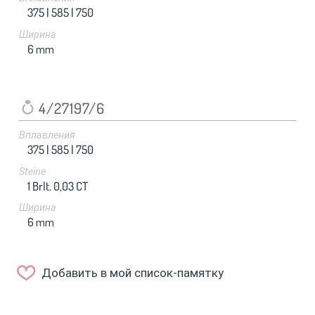
375 |
585 |
750
Ширина
6
mm
4/27197/6
Вплавления
375 |
585 |
750
Steine
1 Brlt. 0,03 CT
Ширина
6
mm
Добавить в мой список-памятку