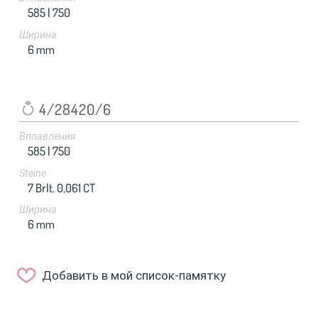
585 |
750
Ширина
6
mm
4/28420/6
Вплавления
585 |
750
Steine
7 Brlt. 0,061 CT
Ширина
6
mm
Добавить в мой список-памятку