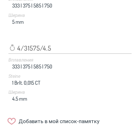
333 |
375 |
585 |
750
Ширина
5
mm
4/31575/4.5
Вплавления
333 |
375 |
585 |
750
Steine
1 Brlt. 0,015 CT
Ширина
4.5
mm
Добавить в мой список-памятку