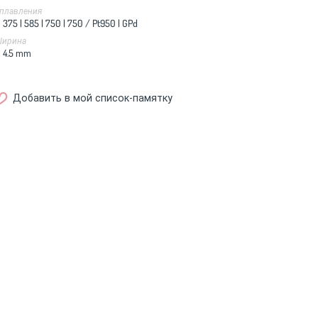
плавления
375 |
585 |
750 |
750 / Pt950 |
GPd
ирина
4.5
mm
Добавить в мой список-памятку