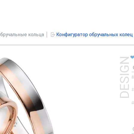
бручальные кольца
Конфигуратор обручальных колец
DESIGN
В
S
Ш