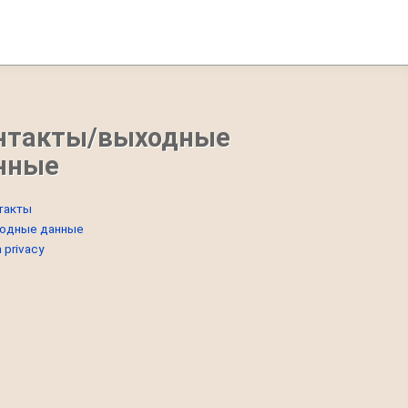
нтакты/выходные
нные
такты
одные данные
 privacy