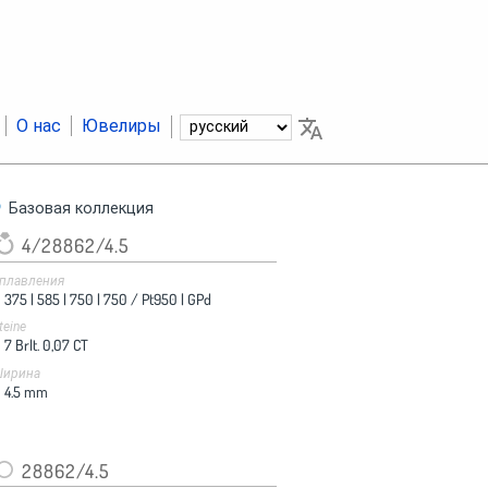
О нас
Ювелиры
Базовая коллекция
4/28862/4.5
плавления
375 |
585 |
750 |
750 / Pt950 |
GPd
teine
7 Brlt. 0,07 CT
ирина
4.5
mm
28862/4.5