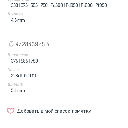
333 |
375 |
585 |
750 |
Pd500 |
Pd950 |
Pt600 |
Pt950
Ширина
4.5
mm
4/28439/5.4
Вплавления
375 |
585 |
750
Steine
21 Brlt. 0,21 CT
Ширина
5.4
mm
Добавить в мой список-памятку