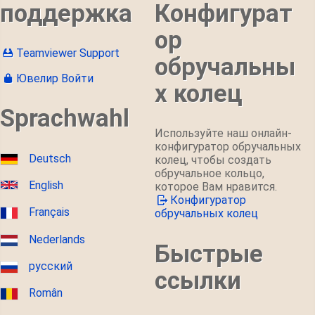
поддержка
Конфигурат
ор
Teamviewer Support
обручальны
Ювелир Войти
х колец
Sprachwahl
Используйте наш онлайн-
конфигуратор обручальных
Deutsch
колец, чтобы создать
обручальное кольцо,
English
которое Вам нравится.
Конфигуратор
Français
обручальных колец
Nederlands
Быстрые
русский
ссылки
Român