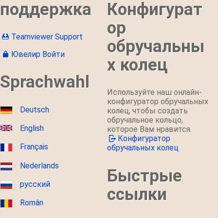
поддержка
Конфигурат
ор
Teamviewer Support
обручальны
Ювелир Войти
х колец
Sprachwahl
Используйте наш онлайн-
конфигуратор обручальных
Deutsch
колец, чтобы создать
обручальное кольцо,
English
которое Вам нравится.
Конфигуратор
Français
обручальных колец
Nederlands
Быстрые
русский
ссылки
Român