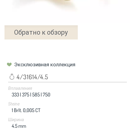
Обратно к обзору
Эксклюзивная коллекция
4/31614/4.5
Вплавления
333 |
375 |
585 |
750
Steine
1 Brlt. 0,005 CT
Ширина
4.5
mm