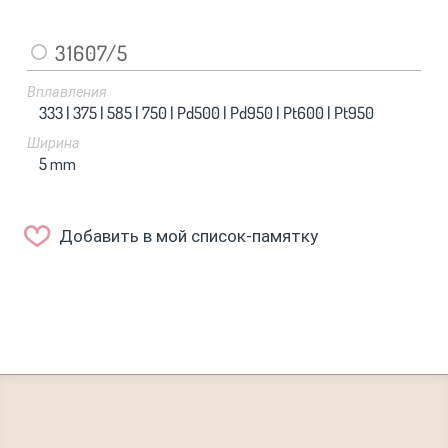
31607/5
Вплавления
333 |
375 |
585 |
750 |
Pd500 |
Pd950 |
Pt600 |
Pt950
Ширина
5
mm
Добавить в мой список-памятку