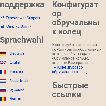
поддержка
Конфигурат
ор
Teamviewer Support
обручальны
Ювелир Войти
х колец
Sprachwahl
Используйте наш онлайн-
конфигуратор обручальных
Deutsch
колец, чтобы создать
обручальное кольцо,
English
которое Вам нравится.
Конфигуратор
Français
обручальных колец
Nederlands
Быстрые
русский
ссылки
Român