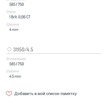
585 |
750
Steine
1 Brlt. 0,06 CT
Ширина
4
mm
31150/4.5
Вплавления
585 |
750
Ширина
4.5
mm
Добавить в мой список-памятку